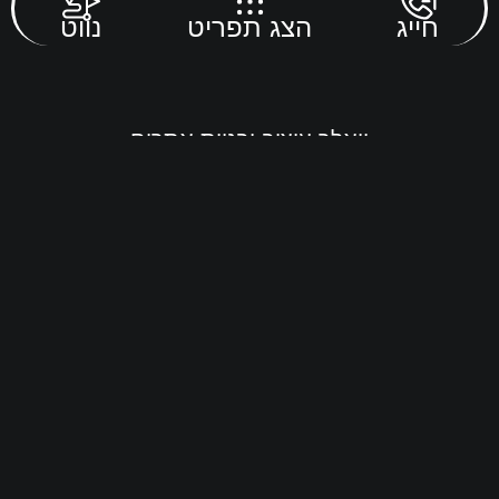
חייג
הצג תפריט
נווט
וואלר עיצוב ובניית אתרים
מידע על אלרגנים
לקוחות יקרים, אנו עושים כל מאמץ להבטיח
חוויית אוכל בטוחה לכל לקוחותינו. חשוב לדעת
כי המוצרים שלנו עשויים להכיל או עלולים
להכיל את האלרגנים הבאים:
שומשום
גלוטן
אגוזים
קשיו
בוטנים
פולים
שקדים
חלב
קמח חיטה
מלח
עמילן
קוקוס
סלרי
פטריות
חרדל
סויה