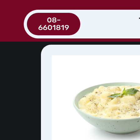
08-
6601819