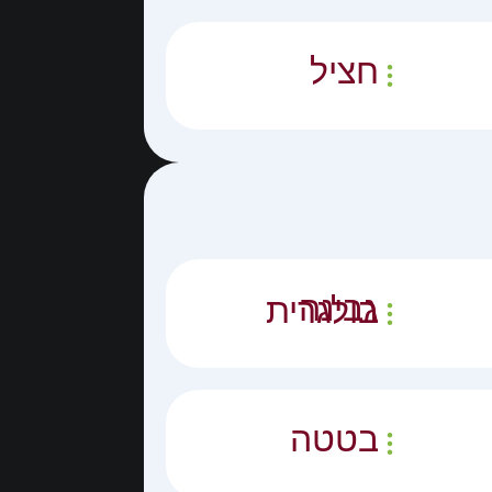
חציל
גבינה בולגרית
בטטה