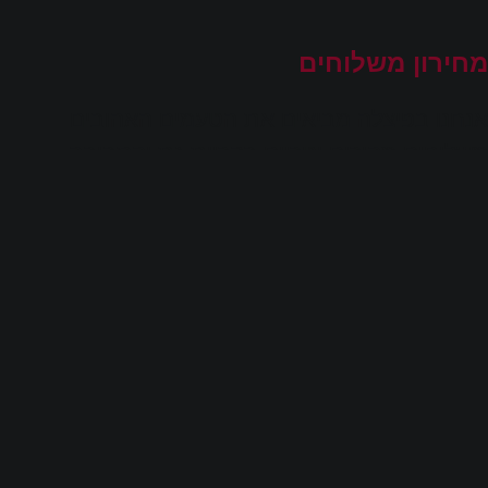
מחירון משלוחים
אנחנו בפיצלה מביאים את הטעמים האהובים
משלוחים מהירים וטריים בקריית גת והסביבה
לנוחיותכם, ריכזנו את כל אזורי המשלוח:
קריית גת 15 ₪
כרמי גת 15 ₪
אזור תעשייה קריית גת 20-30 ₪
שירות עד הדלת בתוספת למחיר המשלוח 10 ₪
למחירי משלוחים לבסיסים ולמושבים,
אנא צרו קשר עם הסניף לקבלת פרטים נוספים.
סגור הודעה