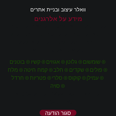
וואלר עיצוב ובניית אתרים
מידע על אלרגנים
לקוחות יקרים, אנו עושים כל מאמץ להבטיח
חוויית אוכל בטוחה לכל לקוחותינו. חשוב לדעת
כי המוצרים שלנו עשויים להכיל או עלולים
להכיל את האלרגנים הבאים:
שומשום
גלוטן
אגוזים
קשיו
בוטנים
פולים
שקדים
חלב
קמח חיטה
מלח
עמילן
קוקוס
סלרי
פטריות
חרדל
סויה
כל המוצרים שלנו עלולים להכיל גלוטן או
שאריות גלוטן.
סגור הודעה