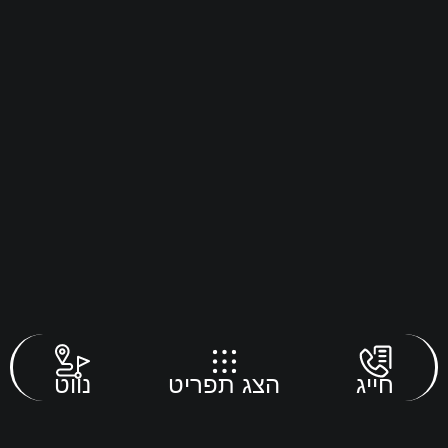
חייג
הצג תפריט
נווט